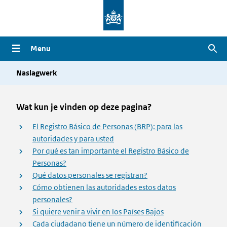
Overslaan
en
naar
Menu
Zoe
de
inhoud
Naslagwerk
gaan
Wat kun je vinden op deze pagina?
El Registro Básico de Personas (BRP): para las
autoridades y para usted
Por qué es tan importante el Registro Básico de
Personas?
Qué datos personales se registran?
Cómo obtienen las autoridades estos datos
personales?
Si quiere venir a vivir en los Países Bajos
Cada ciudadano tiene un número de identificación