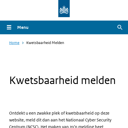
Overslaan
en
naar
Menu
Zoe
de
inhoud
Home
Kwetsbaarheid Melden
gaan
Kwetsbaarheid melden
Ontdekt u een zwakke plek of kwetsbaarheid op deze
website, meld dit dan aan het Nationaal Cyber Security
Centrum (NCSC). Het maken van zo'n melding heet