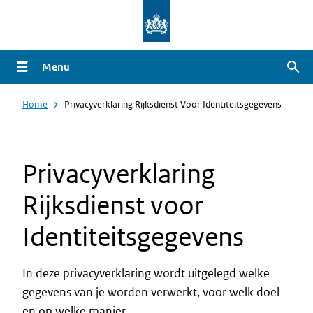
Overslaan
en
naar
Menu
Zoe
de
inhoud
Home
Privacyverklaring Rijksdienst Voor Identiteitsgegevens
gaan
Privacyverklaring
Rijksdienst voor
Identiteitsgegevens
In deze privacyverklaring wordt uitgelegd welke
gegevens van je worden verwerkt, voor welk doel
en op welke manier.