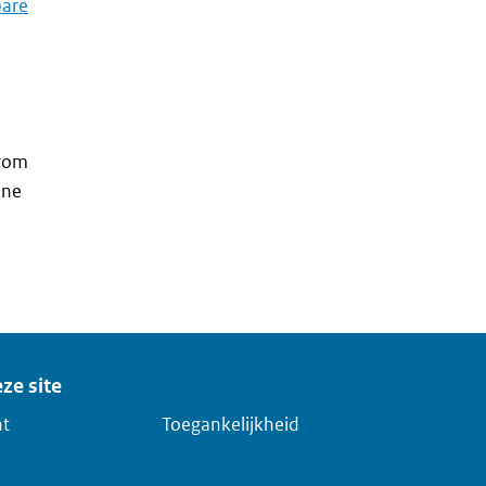
are
arom
ine
ze site
ht
Toegankelijkheid