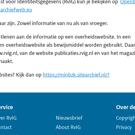
st voor Identiteitsgegevens (RvIG) kun je bekijken op
Openb
.archiefweb.eu
r zijn. Zowel informatie van nu als van vroeger.
tlenen aan de informatie op een overheidswebsite. In een
een overheidswebsite als bewijsmiddel worden gebruikt. Da
vig.nl, van de website publicaties.rvig.nl en van het magaz
maakt.
bsites? Kijk dan op
https://minbzk.sitearchief.nl/?
rvice
Over de
er RvIG
Nieuwsbrief
Copyrig
ntact
About RvIG
Privacy