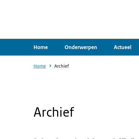
Overslaan
en
naar
de
inhoud
Home
Onderwerpen
Actueel
gaan
Home
Archief
Archief