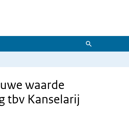
Zoeken
euwe waarde
 tbv Kanselarij