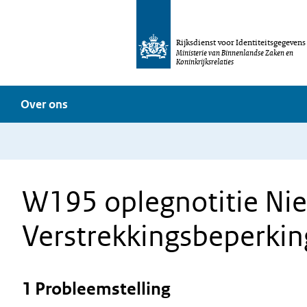
Rijksdienst voor Identiteitsgegevens
Ministerie van Binnenlandse Zaken en
Koninkrijksrelaties
Over ons
W195 oplegnotitie Ni
Verstrekkingsbeperking
1 Probleemstelling