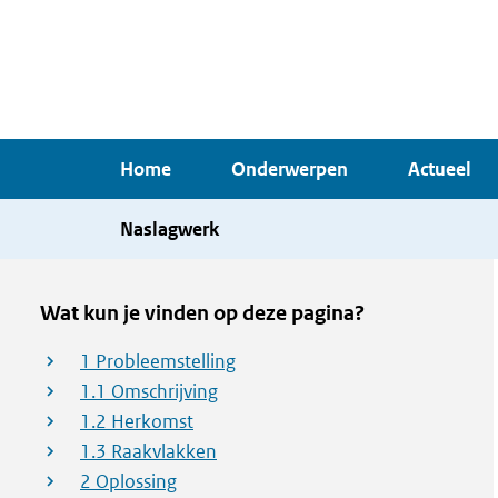
Overslaan
en
naar
de
inhoud
Home
Onderwerpen
Actueel
gaan
Naslagwerk
Wat kun je vinden op deze pagina?
1 Probleemstelling
1.1 Omschrijving
1.2 Herkomst
1.3 Raakvlakken
2 Oplossing