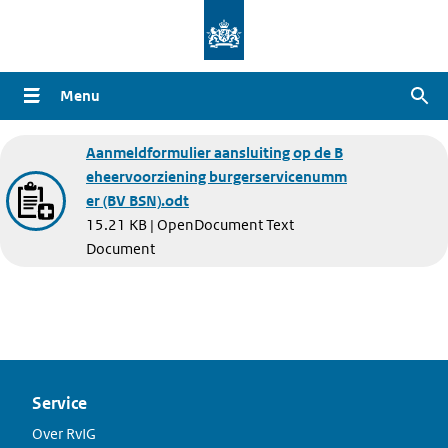
Overslaan
en
naar
Menu
Zoe
de
inhoud
Document
Aanmeldformulier aansluiting op de B
gaan
eheervoorziening burgerservicenumm
er (BV BSN).odt
15.21 KB | OpenDocument Text
Document
Service
Over RvIG