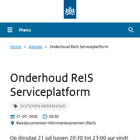
Overslaan
en
naar
Menu
Zoe
de
inhoud
Home
Agenda
Onderhoud ReIS Serviceplatform
gaan
Onderhoud ReIS
Serviceplatform
SYSTEMEN ONDERHOUD
21-07-2026
20:30
Reisdocumenten Informatiesystemen (ReIS)
Op dinsdag 21 juli tussen 20:30 tot 23:00 uur vindt