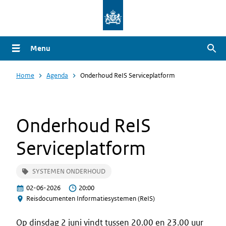
Overslaan
en
naar
Menu
Zoe
de
inhoud
Home
Agenda
Onderhoud ReIS Serviceplatform
gaan
Onderhoud ReIS
Serviceplatform
SYSTEMEN ONDERHOUD
02-06-2026
20:00
Reisdocumenten Informatiesystemen (ReIS)
Op dinsdag 2 juni vindt tussen 20.00 en 23.00 uur