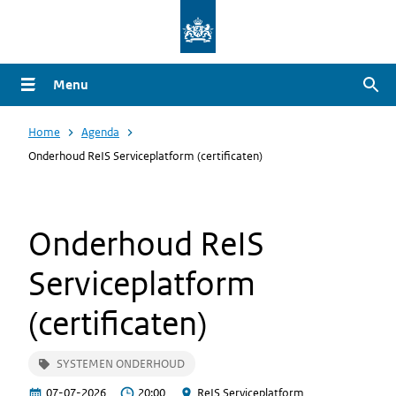
Overslaan
en
naar
Menu
Zoe
de
inhoud
Home
Agenda
gaan
Onderhoud ReIS Serviceplatform (certificaten)
Onderhoud ReIS
Serviceplatform
(certificaten)
SYSTEMEN ONDERHOUD
07-07-2026
20:00
ReIS Serviceplatform