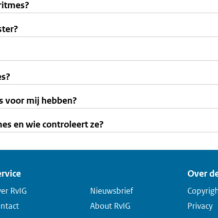
oritmes?
ster?
es?
s voor mij hebben?
mes en wie controleert ze?
rvice
Over de
er RvIG
Nieuwsbrief
Copyrig
ntact
About RvIG
Privacy