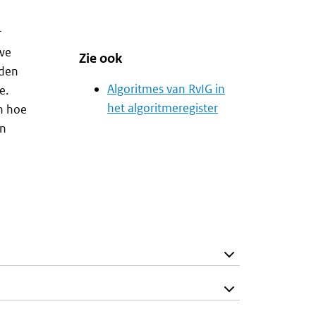
r
 we
Zie ook
nden
Algoritmes van RvIG in
e.
het algoritmeregister
en hoe
en