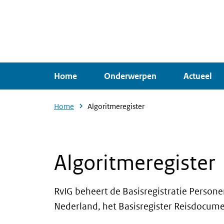
Overslaan
en
naar
de
inhoud
Home
Onderwerpen
Actueel
gaan
Home
Algoritmeregister
Algoritmeregister
RvIG beheert de Basisregistratie Person
Nederland, het Basisregister Reisdocumen