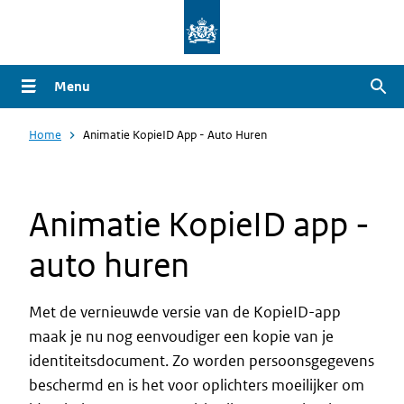
Overslaan
en
naar
Menu
Zoe
de
inhoud
Home
Animatie KopieID App - Auto Huren
gaan
Animatie KopieID app -
auto huren
Met de vernieuwde versie van de KopieID-app
maak je nu nog eenvoudiger een kopie van je
identiteitsdocument. Zo worden persoonsgegevens
beschermd en is het voor oplichters moeilijker om