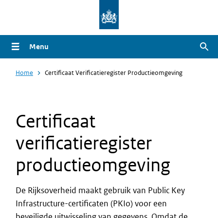
Overslaan
en
naar
Menu
Zoe
de
inhoud
Home
Certificaat Verificatieregister Productieomgeving
gaan
Certificaat
verificatieregister
productieomgeving
De Rijksoverheid maakt gebruik van Public Key
Infrastructure-certificaten (PKIo) voor een
beveiligde uitwisseling van gegevens. Omdat de