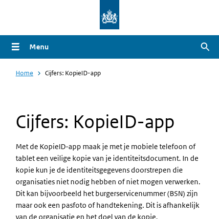
Overslaan
en
naar
Menu
Zoe
de
inhoud
Home
Cijfers: KopieID-app
gaan
Cijfers: KopieID-app
Met de KopieID-app maak je met je mobiele telefoon of
tablet een veilige kopie van je identiteitsdocument. In de
kopie kun je de identiteitsgegevens doorstrepen die
organisaties niet nodig hebben of niet mogen verwerken.
Dit kan bijvoorbeeld het burgerservicenummer (BSN) zijn
maar ook een pasfoto of handtekening. Dit is afhankelijk
van de organisatie en het doel van de kopie.