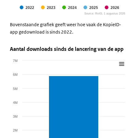
2022
2023
2024
2025
2026
Source: RvIG, 1 augustus 2026
End of interactive chart.
Bovenstaande grafiek geeft weer hoe vaak de KopieID-
app gedownload is sinds 2022.
Aantal downloads sinds de lancering van de app
7M
Chart
Bar chart with 1 bar.
6M
View as data table, Chart
5M
The chart has 1 X axis displaying categories.
The chart has 1 Y axis displaying values. Data ranges from 59
4M
3M
2M