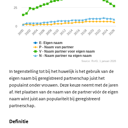
25
0
2020
2010
2000
2022
2012
2002
2024
2014
2004
2026
2016
2006
2018
2008
E- Eigen naam
P - Naam van partner
V - Naam partner voor eigen naam
N - Naam partner na eigen naam
Source: RvIG, 1 januari 2026
End of interactive chart.
In tegenstelling tot bij het huwelijk is het gebruik van de
eigen naam bij geregistreerd partnerschap juist het
populairst onder vrouwen. Deze keuze neemt met de jaren
af. Het plaatsen van de naam van de partner vóór de eigen
naam wint juist aan populariteit bij geregistreerd
partnerschap.
Definitie