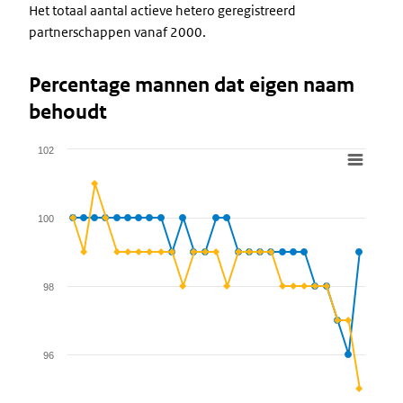
Het totaal aantal actieve hetero geregistreerd
partnerschappen vanaf 2000.
Percentage mannen dat eigen naam
behoudt
102
Chart
Line chart with 2 lines.
View as data table, Chart
100
The chart has 1 X axis displaying categories.
The chart has 1 Y axis displaying values. Data ranges from 95 to
98
96