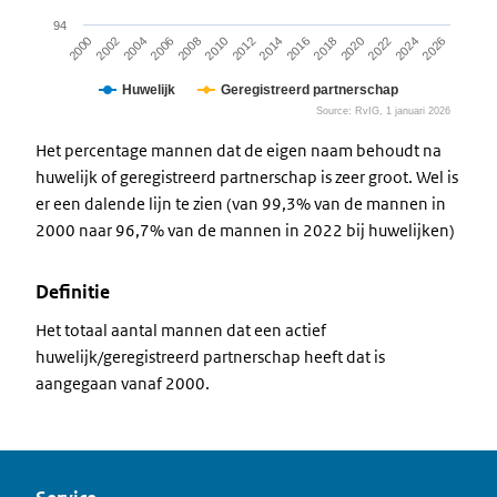
94
2020
2010
2000
2022
2012
2002
2024
2014
2004
2026
2016
2006
2018
2008
Huwelijk
Geregistreerd partnerschap
Source: RvIG, 1 januari 2026
End of interactive chart.
Het percentage mannen dat de eigen naam behoudt na
huwelijk of geregistreerd partnerschap is zeer groot. Wel is
er een dalende lijn te zien (van 99,3% van de mannen in
2000 naar 96,7% van de mannen in 2022 bij huwelijken)
Definitie
Het totaal aantal mannen dat een actief
huwelijk/geregistreerd partnerschap heeft dat is
aangegaan vanaf 2000.