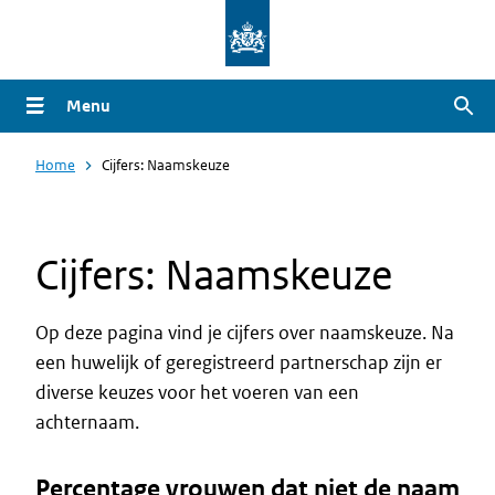
Overslaan
en
naar
Menu
Zoe
de
inhoud
Home
Cijfers: Naamskeuze
gaan
Cijfers: Naamskeuze
Op deze pagina vind je cijfers over naamskeuze. Na
een huwelijk of geregistreerd partnerschap zijn er
diverse keuzes voor het voeren van een
achternaam.
Percentage vrouwen dat niet de naam