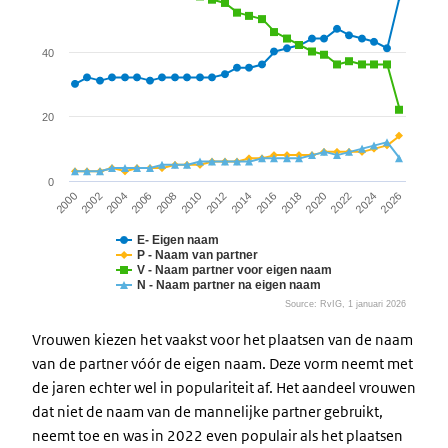
View as data table, Chart
The chart has 1 X axis displaying categories.
The chart has 1 Y axis displaying values. Data ranges from 3 to 
40
20
0
2018
2012
2006
2022
2000
2016
2010
2026
2004
2020
2014
2008
2024
2002
E- Eigen naam
P - Naam van partner
V - Naam partner voor eigen naam
N - Naam partner na eigen naam
Source: RvIG, 1 januari 2026
End of interactive chart.
Vrouwen kiezen het vaakst voor het plaatsen van de naam
van de partner vóór de eigen naam. Deze vorm neemt met
de jaren echter wel in populariteit af. Het aandeel vrouwen
dat niet de naam van de mannelijke partner gebruikt,
neemt toe en was in 2022 even populair als het plaatsen