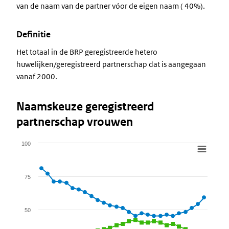
van de naam van de partner vóor de eigen naam ( 40%).
Definitie
Het totaal in de BRP geregistreerde hetero
huwelijken/geregistreerd partnerschap dat is aangegaan
vanaf 2000.
Naamskeuze geregistreerd
partnerschap vrouwen
100
Chart
Line chart with 4 lines.
75
View as data table, Chart
The chart has 1 X axis displaying categories.
The chart has 1 Y axis displaying values. Data ranges from 1 to 
50