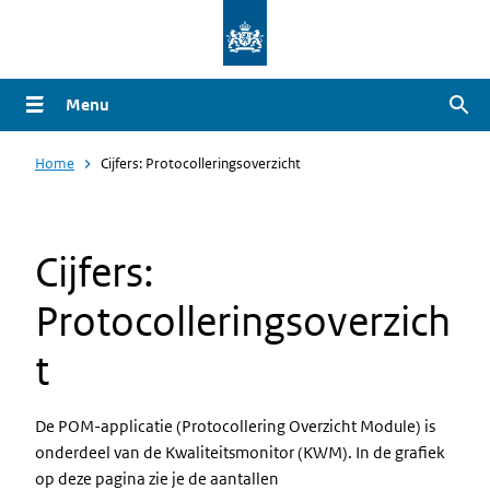
Overslaan
en
naar
Menu
Zoe
de
inhoud
Home
Cijfers: Protocolleringsoverzicht
gaan
Cijfers:
Protocolleringsoverzich
t
De POM-applicatie (Protocollering Overzicht Module) is
onderdeel van de Kwaliteitsmonitor (KWM). In de grafiek
op deze pagina zie je de aantallen