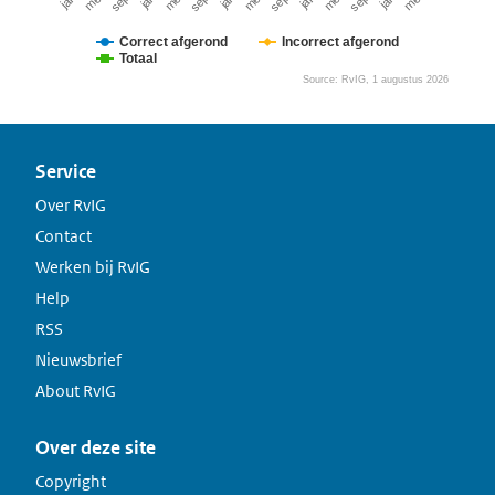
Correct afgerond
Incorrect afgerond
Totaal
Source: RvIG, 1 augustus 2026
End of interactive chart.
Service
Over RvIG
Contact
Werken bij RvIG
Help
RSS
Nieuwsbrief
About RvIG
Over deze site
Copyright