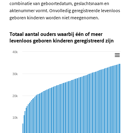
combinatie van geboortedatum, geslachtsnaam en
aktenummer vormt. Onvolledig geregistreerde levenloos
geboren kinderen worden niet meegenomen.
Totaal aantal ouders waarbij één of meer
levenloos geboren kinderen geregistreerd zijn
40k
Chart
Bar chart with 91 bars.
View as data table, Chart
30k
The chart has 1 X axis displaying categories.
The chart has 1 Y axis displaying values. Data ranges from 731
20k
10k