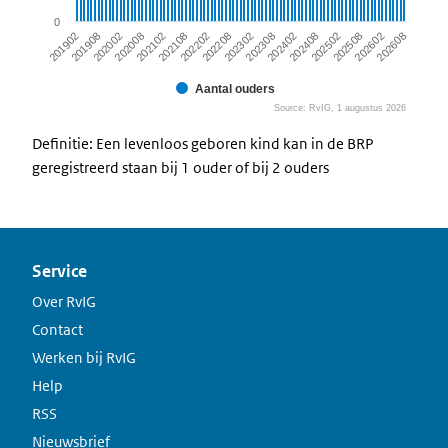
0
202508
202308
202108
201908
202502
202302
202102
201902
202608
202408
202208
202008
202602
202402
202202
202002
Aantal ouders
Source: RvIG, 1 augustus 2026
End of interactive chart.
Definitie: Een levenloos geboren kind kan in de BRP
geregistreerd staan bij 1 ouder of bij 2 ouders
Service
Over RvIG
Contact
Werken bij RvIG
Help
RSS
Nieuwsbrief