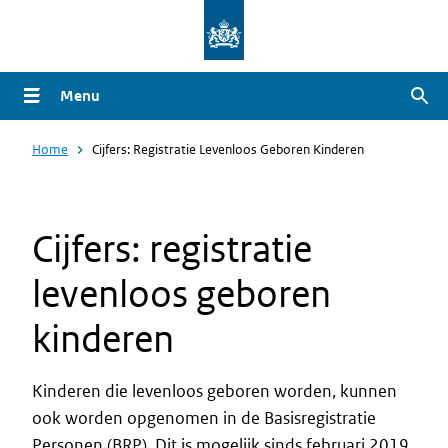
Overslaan
en
naar
Menu
Zoe
de
inhoud
Home
Cijfers: Registratie Levenloos Geboren Kinderen
gaan
Cijfers: registratie
levenloos geboren
kinderen
Kinderen die levenloos geboren worden, kunnen
ook worden opgenomen in de Basisregistratie
Personen (BRP). Dit is mogelijk sinds februari 2019.