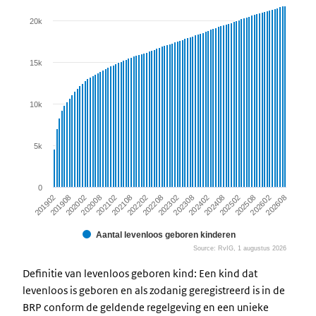
Bar chart with 91 bars.
20k
View as data table, Chart
The chart has 1 X axis displaying categories.
15k
The chart has 1 Y axis displaying values. Data ranges from 458
10k
5k
0
202508
202308
202108
201908
202502
202302
202102
201902
202608
202408
202208
202008
202602
202402
202202
202002
Aantal levenloos geboren kinderen
Source: RvIG, 1 augustus 2026
End of interactive chart.
Definitie van levenloos geboren kind: Een kind dat
levenloos is geboren en als zodanig geregistreerd is in de
BRP conform de geldende regelgeving en een unieke