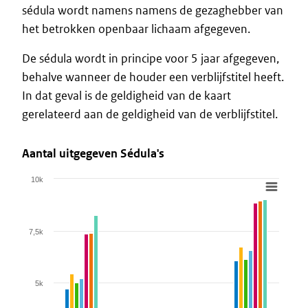
sédula wordt namens namens de gezaghebber van
het betrokken openbaar lichaam afgegeven.
De sédula wordt in principe voor 5 jaar afgegeven,
behalve wanneer de houder een verblijfstitel heeft.
In dat geval is de geldigheid van de kaart
gerelateerd aan de geldigheid van de verblijfstitel.
Aantal uitgegeven Sédula's
10k
Chart
Bar chart with 7 data series.
View as data table, Chart
7,5k
The chart has 1 X axis displaying categories.
The chart has 1 Y axis displaying values. Data ranges from 222 
5k