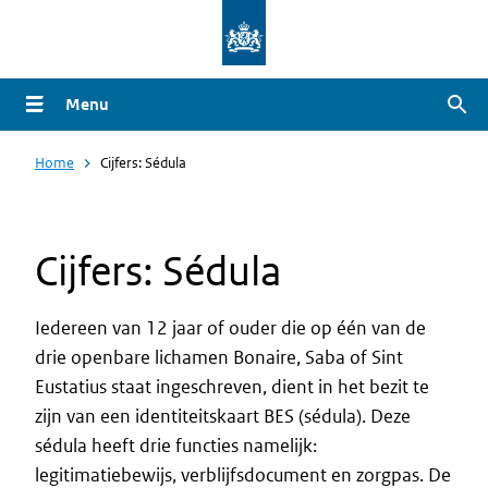
Overslaan
en
naar
Menu
Zoe
de
inhoud
Home
Cijfers: Sédula
gaan
Cijfers: Sédula
Iedereen van 12 jaar of ouder die op één van de
drie openbare lichamen Bonaire, Saba of Sint
Eustatius staat ingeschreven, dient in het bezit te
zijn van een identiteitskaart BES (sédula). Deze
sédula heeft drie functies namelijk:
legitimatiebewijs, verblijfsdocument en zorgpas. De