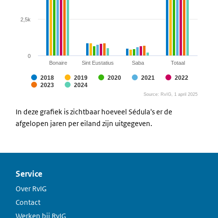
2,5k
0
Bonaire
Sint Eustatius
Saba
Totaal
2018
2019
2020
2021
2022
2023
2024
Source: RvIG, 1 april 2025
End of interactive chart.
In deze grafiek is zichtbaar hoeveel Sédula's er de
afgelopen jaren per eiland zijn uitgegeven.
Service
Over RvIG
Contact
Werken bij RvIG