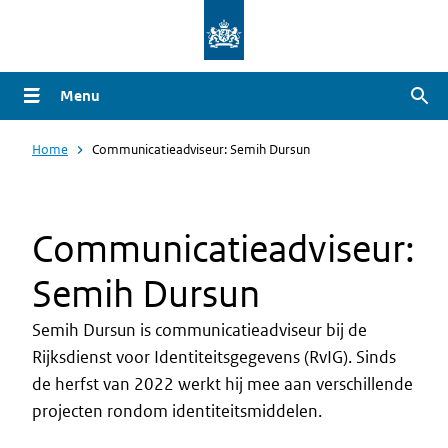
Overslaan
en
naar
Menu
Zoe
de
inhoud
Home
Communicatieadviseur: Semih Dursun
gaan
Communicatieadviseur:
Semih Dursun
Semih Dursun is communicatieadviseur bij de
Rijksdienst voor Identiteitsgegevens (RvIG). Sinds
de herfst van 2022 werkt hij mee aan verschillende
projecten rondom identiteitsmiddelen.