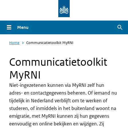
Overslaan
en
naar
Menu
Zoe
de
inhoud
Home
Communicatietoolkit MyRNI
gaan
Communicatietoolkit
MyRNI
Niet-ingezetenen kunnen via MyRNI zelf hun
adres- en contactgegevens beheren. Of iemand nu
Intro
tijdelijk in Nederland verblijft om te werken of
studeren, of inmiddels in het buitenland woont na
emigratie, met MyRNI kunnen zij hun gegevens
eenvoudig en online bekijken en wijzigen. Zij