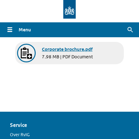
Overslaan
en
naar
Menu
Zoe
de
inhoud
Document
gaan
Corporate brochure.pdf
7.98 MB | PDF Document
Service
Over RvIG