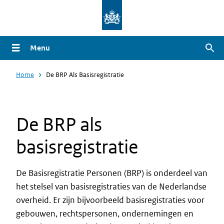
Overslaan
en
naar
Menu
Zoe
de
inhoud
Home
De BRP Als Basisregistratie
gaan
De BRP als
basisregistratie
De Basisregistratie Personen (BRP) is onderdeel van
het
stelsel van basisregistraties van de Nederlandse
overheid
. Er zijn bijvoorbeeld basisregistraties voor
gebouwen, rechtspersonen, ondernemingen en