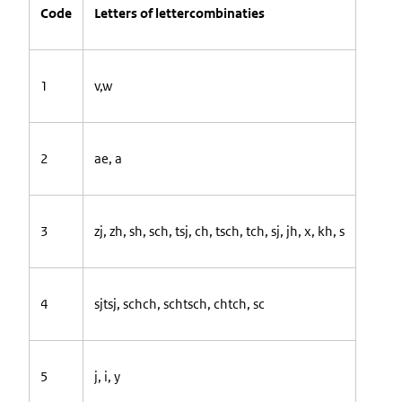
Code
Letters of
lettercombinaties
1
v,w
2
ae,
a
3
zj, zh, sh, sch, tsj, ch, tsch, tch, sj, jh, x, kh,
s
4
sjtsj, schch, schtsch, chtch,
sc
5
j, i,
y