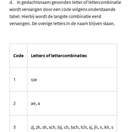
d. In geslachtsnaam gevonden letter of lettercombinatie
wordt vervangen door een code volgens onderstaande
tabel. Hierbij wordt de langste combinatie eerst
vervangen. De overige letters in de naam blijven staan.
Code
Letters
of
lettercombinaties
1
v,w
2
ae,
a
3
zj,
zh,
sh,
sch,
tsj,
ch,
tsch,
tch,
sj,
jh,
x,
kh,
s