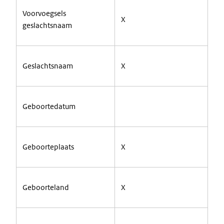
Voorvoegsels
X
geslachtsnaam
Geslachtsnaam
X
Geboortedatum
Geboorteplaats
X
Geboorteland
X