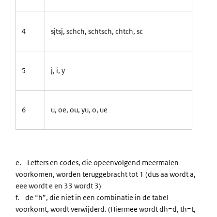
4
sjtsj,
schch,
schtsch,
chtch,
sc
5
j,
i,
y
6
u,
oe,
ou,
yu,
o,
ue
e. Letters en codes, die opeenvolgend meermalen
voorkomen, worden teruggebracht tot 1 (dus aa wordt a,
eee wordt e en 33 wordt 3)
f. de “h”, die niet in een combinatie in de tabel
voorkomt, wordt verwijderd. (Hiermee wordt dh=d, th=t,