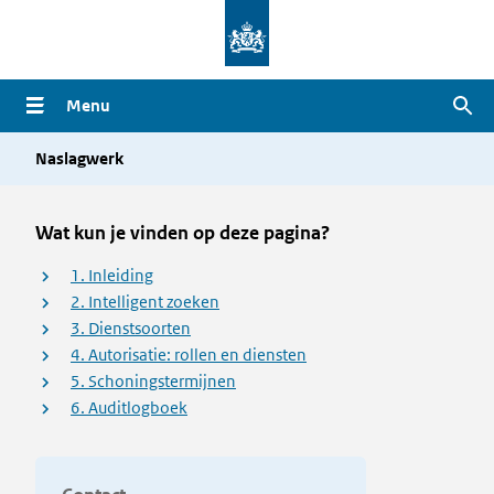
Overslaan
en
naar
Menu
Zoe
de
inhoud
Naslagwerk
gaan
Wat kun je vinden op deze pagina?
1. Inleiding
2. Intelligent zoeken
3. Dienstsoorten
4. Autorisatie: rollen en diensten
5. Schoningstermijnen
6. Auditlogboek