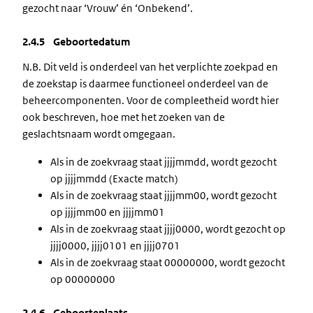
gezocht naar ‘Vrouw’ én ‘Onbekend’.
2.4.5 Geboortedatum
N.B. Dit veld is onderdeel van het verplichte zoekpad en
de zoekstap is daarmee functioneel onderdeel van de
beheercomponenten. Voor de compleetheid wordt hier
ook beschreven, hoe met het zoeken van de
geslachtsnaam wordt omgegaan.
Als in de zoekvraag staat jjjjmmdd, wordt gezocht
op jjjjmmdd (Exacte match)
Als in de zoekvraag staat jjjjmm00, wordt gezocht
op jjjjmm00 en jjjjmm01
Als in de zoekvraag staat jjjj0000, wordt gezocht op
jjjj0000, jjjj0101 en jjjj0701
Als in de zoekvraag staat 00000000, wordt gezocht
op 00000000
2.4.6 Geboorteplaats