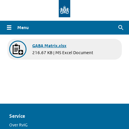
Overslaan
en
naar
Menu
Zoe
de
inhoud
Document
gaan
GABA Matrix.xlsx
216.67 KB | MS Excel Document
Service
Over RvIG