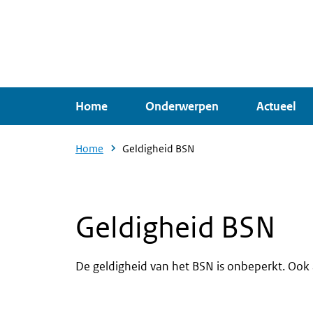
Overslaan
en
naar
de
inhoud
Home
Onderwerpen
Actueel
gaan
Home
Geldigheid BSN
Geldigheid BSN
De geldigheid van het BSN is onbeperkt. Ook a