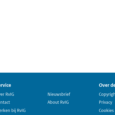
rvice
Over de
er RvIG
Nieuwsbrief
Copyrig
ntact
About RvIG
Privacy
rken bij RvIG
Cookies