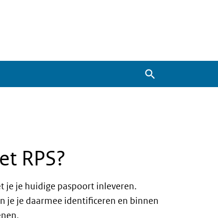
Zoeken
het RPS?
t je je huidige paspoort inleveren.
un je je daarmee identificeren en binnen
enen.