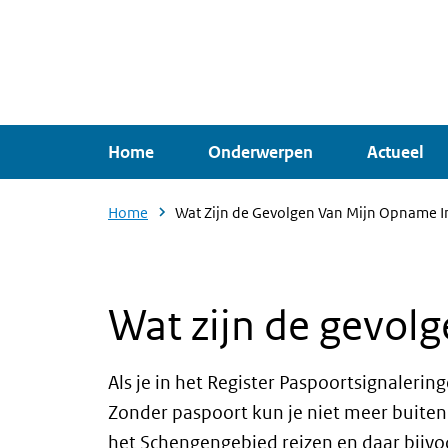
Overslaan
en
naar
de
inhoud
Home
Onderwerpen
Actueel
gaan
Home
Wat Zijn de Gevolgen Van Mijn Opname I
Wat zijn de gevol
Als je in het Register Paspoortsignalerin
Zonder paspoort kun je niet meer buiten 
het Schengengebied reizen en daar bijvo