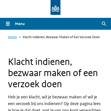
Overslaan
en
naar
Menu
Zoe
de
inhoud
Home
Klacht Indienen, Bezwaar Maken of Een Verzoek Doen
gaan
Klacht indienen,
bezwaar maken of een
verzoek doen
Heb je een klacht, wil je bezwaar maken of wil je
een verzoek bij ons indienen? Op deze pagina lees
je hoe je dat doet, wat je van ons kunt verwachten