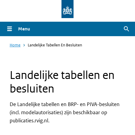
Overslaan
en
naar
Menu
Zoe
de
inhoud
Home
Landelijke Tabellen En Besluiten
gaan
Landelijke tabellen en
besluiten
De Landelijke tabellen en BRP- en PIVA-besluiten
(incl. modelautorisaties) zijn beschikbaar op
publicaties.rvig.nl.