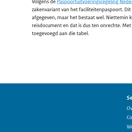
Volgens de
Paspoortuitvoeringsregeling Nederl
zakenvariant van het faciliteitenpaspoort. 
afgegeven, maar het bestaat wel. Niettemin k
reisdocument en dat is dus ten onrechte. Met
toegevoegd aan die tabel.
Se
Ov
Co
We