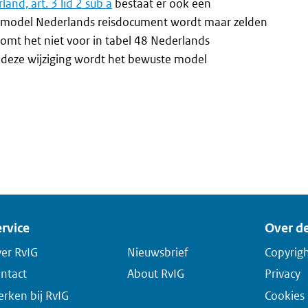
and, art. 3 lid 2 sub a
bestaat er ook een
Dit model Nederlands reisdocument wordt maar zelden
omt het niet voor in tabel 48 Nederlands
 deze wijziging wordt het bewuste model
rvice
Over de
er RvIG
Nieuwsbrief
Copyrig
ntact
About RvIG
Privacy
rken bij RvIG
Cookies