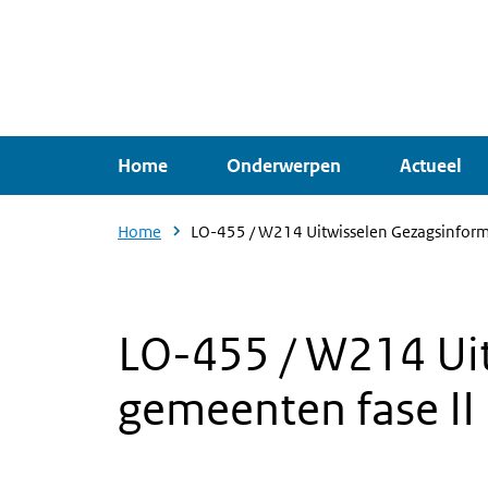
Overslaan
en
naar
de
inhoud
Home
Onderwerpen
Actueel
gaan
Home
LO-455 / W214 Uitwisselen Gezagsinform
LO-455 / W214 Uit
gemeenten fase II