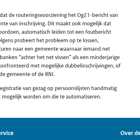
dat de routeringsvoorziening het Og21-bericht van
nte van inschrijving. Dit maakt ook mogelijk dat
voordoen, automatisch leiden tot een foutbericht
olgens probeert het probleem op te lossen,
 sturen naar een gemeente waarnaar iemand net
banken “achter het net vissen” als een minderjarige
econfronteerd met mogelijke dubbelinschrijvingen, of
ij de gemeente of de RNI.
 registratie van gezag op persoonslijsten handmatig
 mogelijk worden om die te automatiseren.
rvice
Over de