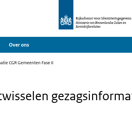
Rijksdienst voor Identiteitsgegevens
Ministerie van Binnenlandse Zaken en
Koninkrijksrelaties
Over ons
atie CGR Gemeenten Fase II
wisselen gezagsinforma