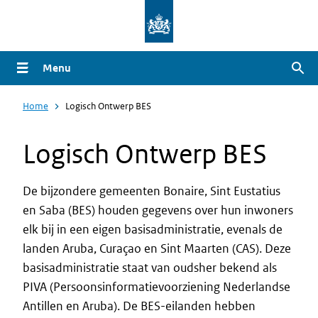
Overslaan
en
naar
Menu
Zoe
de
inhoud
Home
Logisch Ontwerp BES
gaan
Logisch Ontwerp BES
De bijzondere gemeenten Bonaire, Sint Eustatius
en Saba (BES) houden gegevens over hun inwoners
elk bij in een eigen basisadministratie, evenals de
landen Aruba, Curaçao en Sint Maarten (CAS). Deze
basisadministratie staat van oudsher bekend als
PIVA (
Persoonsinformatievoorziening Nederlandse
Antillen en Aruba). De BES-eilanden hebben