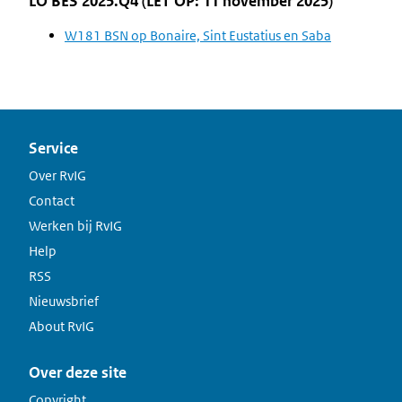
LO BES 2025.Q4 (LET OP: 11 november 2025)
W181 BSN op Bonaire, Sint Eustatius en Saba
Service
Over RvIG
Contact
Werken bij RvIG
Help
RSS
Nieuwsbrief
About RvIG
Over deze site
Copyright