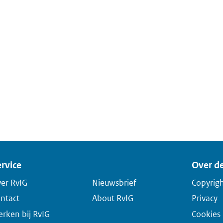
rvice
Over de
er RvIG
Nieuwsbrief
Copyrig
ntact
About RvIG
Privacy
rken bij RvIG
Cookies