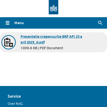
Overslaan
en
naar
Menu
Zoe
de
inhoud
Document
Presentatie vragenuurtje BRP API 23 a
gaan
pril 2025_0.pdf
1009.6 KB | PDF Document
Service
Over RvIG