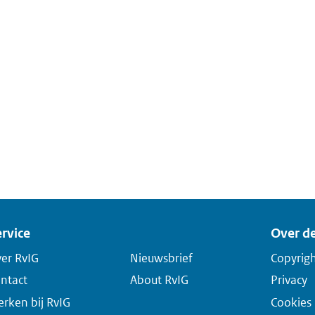
rvice
Over de
er RvIG
Nieuwsbrief
Copyrig
ntact
About RvIG
Privacy
rken bij RvIG
Cookies