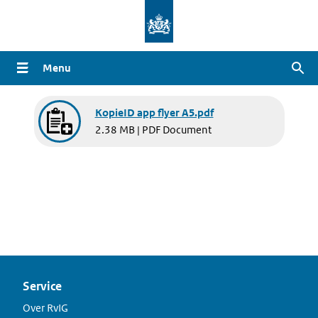
Overslaan
en
naar
Menu
Zoe
de
inhoud
Document
gaan
KopieID app flyer A5.pdf
2.38 MB | PDF Document
Service
Over RvIG