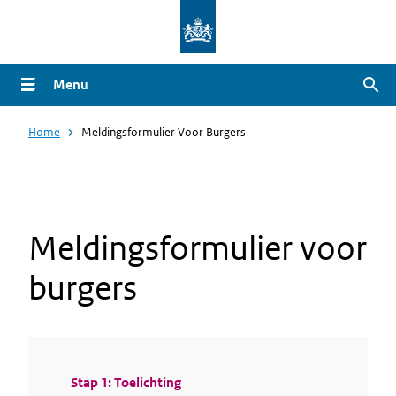
Overslaan
en
naar
Menu
Zoe
de
inhoud
Home
Meldingsformulier Voor Burgers
gaan
Meldingsformulier voor
burgers
Huidige
Stap 1: Toelichting