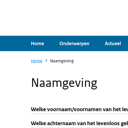
Overslaan
en
naar
de
inhoud
Home
Onderwerpen
Actueel
gaan
Home
Naamgeving
Naamgeving
Welke voornaam/voornamen van het lev
Welke achternaam van het levenloos ge