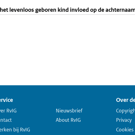
het levenloos geboren kind invloed op de achternaa
rvice
Over de
er RvIG
Nieuwsbrief
Copyrig
ntact
About RvIG
Privacy
rken bij RvIG
Cookies