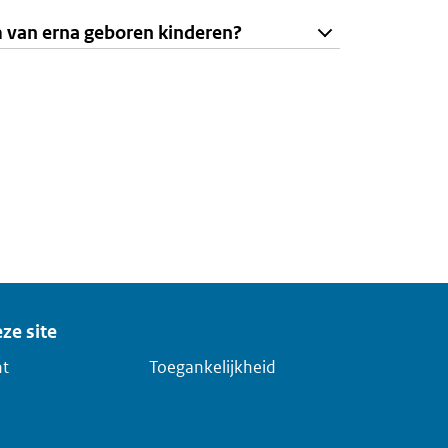
m van erna geboren kinderen?
ze site
ht
Toegankelijkheid