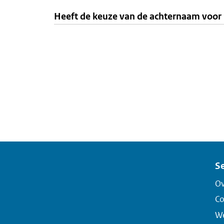
Heeft de keuze van de achternaam voor 
Se
Ov
Co
We