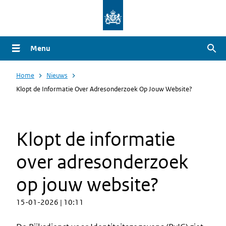
Overslaan
en
naar
Menu
Zoe
de
inhoud
Home
Nieuws
gaan
Klopt de Informatie Over Adresonderzoek Op Jouw Website?
Klopt de informatie
over adresonderzoek
op jouw website?
15-01-2026 | 10:11