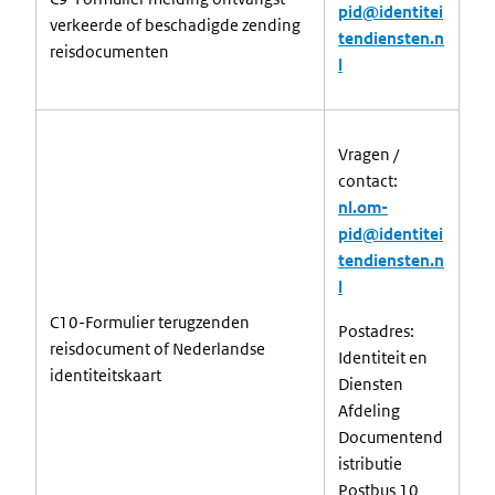
pid@identitei
verkeerde of beschadigde zending
tendiensten.n
reisdocumenten
l
Vragen /
contact:
nl.om-
pid@identitei
tendiensten.n
l
C10-Formulier terugzenden
Postadres:
reisdocument of Nederlandse
Identiteit en
identiteitskaart
Diensten
Afdeling
Documentend
istributie
Postbus 10