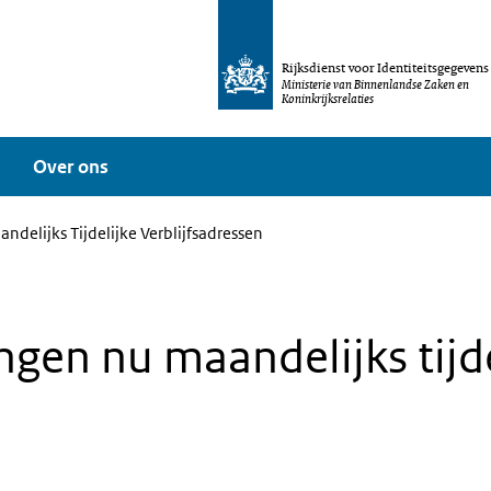
Rijksdienst voor Identiteitsgegevens
Ministerie van Binnenlandse Zaken en
Koninkrijksrelaties
Over ons
elijks Tijdelijke Verblijfsadressen
en nu maandelijks tijde