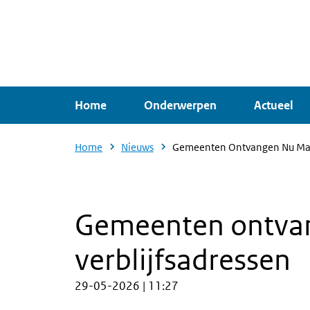
Overslaan
en
naar
de
inhoud
Home
Onderwerpen
Actueel
gaan
Home
Nieuws
Gemeenten Ontvangen Nu Maand
Gemeenten ontvang
verblijfsadressen
29-05-2026 | 11:27