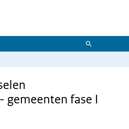
Zoeken
selen
- gemeenten fase I