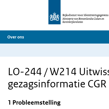
Rijksdienst voor Identiteitsgegevens
Ministerie van Binnenlandse Zaken en
Koninkrijksrelaties
Over ons
LO-244 / W214 Uitwis
gezagsinformatie CGR 
1 Probleemstelling