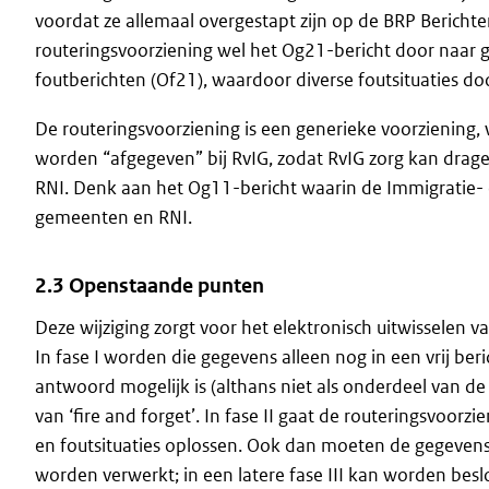
voordat ze allemaal overgestapt zijn op de BRP Berichten 
routeringsvoorziening wel het Og21-bericht door naar
foutberichten (Of21), waardoor diverse foutsituaties d
De routeringsvoorziening is een generieke voorziening
worden “afgegeven” bij RvIG, zodat RvIG zorg kan dragen
RNI. Denk aan het Og11-bericht waarin de Immigratie- en 
gemeenten en RNI.
2.3 Openstaande punten
Deze wijziging zorgt voor het elektronisch uitwisselen 
In fase I worden die gegevens alleen nog in een vrij b
antwoord mogelijk is (althans niet als onderdeel van de b
van ‘fire and forget’. In fase II gaat de routeringsvoo
en foutsituaties oplossen. Ook dan moeten de gegevens 
worden verwerkt; in een latere fase III kan worden bes