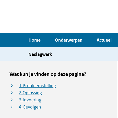
Overslaan
en
naar
de
inhoud
Home
Onderwerpen
Actueel
gaan
Naslagwerk
Wat kun je vinden op deze pagina?
1 Probleemstelling
2 Oplossing
3 Invoering
4 Gevolgen