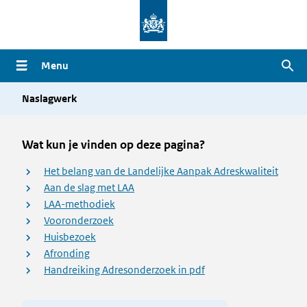
Overslaan
en
naar
Menu
Zoe
de
inhoud
Naslagwerk
gaan
Wat kun je vinden op deze pagina?
Het belang van de Landelijke Aanpak Adreskwaliteit
Aan de slag met LAA
LAA-methodiek
Vooronderzoek
Huisbezoek
Afronding
Handreiking Adresonderzoek in pdf