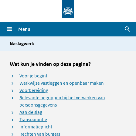
Overslaan
en
naar
Menu
Zoe
de
inhoud
Naslagwerk
gaan
Wat kun je vinden op deze pagina?
Voor je begint
Werkwijze vastleggen en openbaar maken
Voorbereiding
Relevante begrippen bij het verwerken van
persoonsgegevens
Aan de slag
Transparantie
Informatieplicht
Rechten van burgers