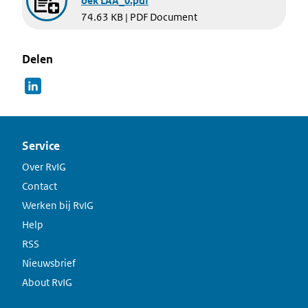
oek LAA_0.pdf
74.63 KB | PDF Document
Delen
Service
Over RvIG
Contact
Werken bij RvIG
Help
RSS
Nieuwsbrief
About RvIG