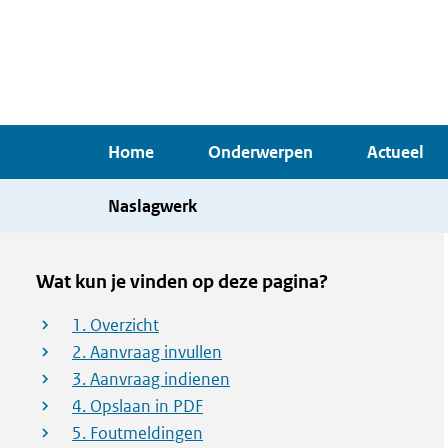
Overslaan
en
naar
de
inhoud
Home
Onderwerpen
Actueel
gaan
Naslagwerk
Wat kun je vinden op deze pagina?
1. Overzicht
2. Aanvraag invullen
3. Aanvraag indienen
4. Opslaan in PDF
5. Foutmeldingen