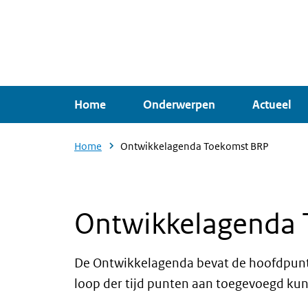
Overslaan
en
naar
de
inhoud
Home
Onderwerpen
Actueel
gaan
Home
Ontwikkelagenda Toekomst BRP
Ontwikkelagenda
De Ontwikkelagenda bevat de hoofdpunte
loop der tijd punten aan toegevoegd kun