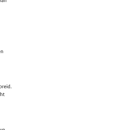
rvan
en
reid.
ht
hun