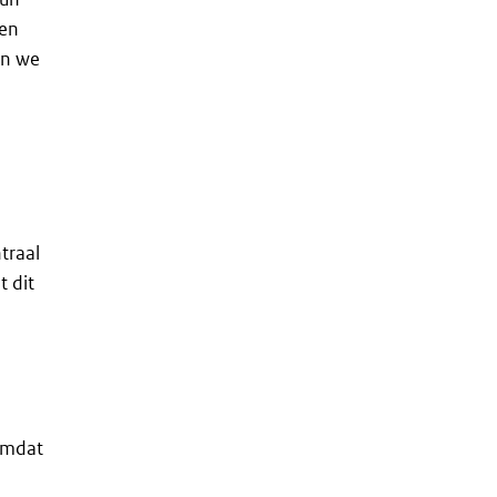
ven
en we
traal
t dit
omdat