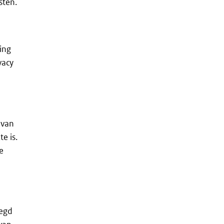
sten.
ing
vacy
 van
e is.
e
legd