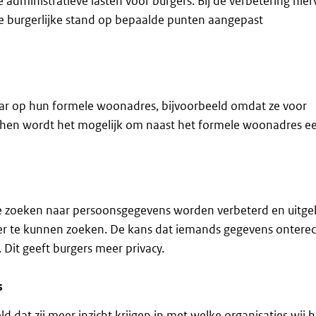
administratieve lasten voor burgers. Bij de verbetering hie
e burgerlijke stand op bepaalde punten aangepast
aar op hun formele woonadres, bijvoorbeeld omdat ze voor
oor hen wordt het mogelijk om naast het formele woonadres e
 zoeken naar persoonsgegevens worden verbeterd en uitgeb
r te kunnen zoeken. De kans dat iemands gegevens onterec
Dit geeft burgers meer privacy.
s
 dat zij meer inzicht krijgen in met welke organisaties wij 