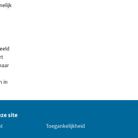
elijk
beeld
rt
naar
n in
ze site
ht
Toegankelijkheid