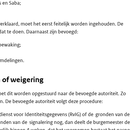
s en Saba;
rklaard, moet het eerst feitelijk worden ingehouden. De
at te doen. Daarnaast zijn bevoegd:
sbewaking;
emdelingen.
 of weigering
et dit worden opgestuurd naar de bevoegde autoriteit. Zo
. De bevoegde autoriteit volgt deze procedure:
dienst voor Identiteitsgegevens (RvIG) of de gronden van de
onden van de signalering nog, dan deelt de burgemeester de
erlijk binnen 4 weken, dat het voornemen bestaat het paspo