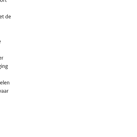
et de
e
er
ging
delen
waar