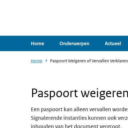
Overslaan
en
naar
de
inhoud
Home
Onderwerpen
Actueel
gaan
Home
Paspoort Weigeren of Vervallen Verklaren
Paspoort weigeren 
Een paspoort kan alleen vervallen worden
Signalerende instanties kunnen ook verz
inhouden van het document vergroot.