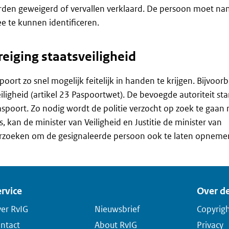
rden geweigerd of vervallen verklaard. De persoon moet nam
e te kunnen identificeren.
eiging staatsveiligheid
poort zo snel mogelijk feitelijk in handen te krijgen. Bijvoor
eiligheid (artikel 23 Paspoortwet). De bevoegde autoriteit sta
spoort. Zo nodig wordt de politie verzocht op zoek te gaan 
s, kan de minister van Veiligheid en Justitie de minister van
erzoeken om de gesignaleerde persoon ook te laten opneme
rvice
Over de
er RvIG
Nieuwsbrief
Copyrig
ntact
About RvIG
Privacy