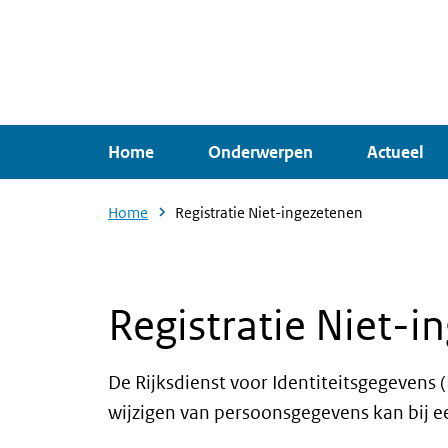
Overslaan
en
naar
de
inhoud
Home
Onderwerpen
Actueel
gaan
Home
Registratie Niet-ingezetenen
Registratie Niet-i
De Rijksdienst voor Identiteitsgegevens 
wijzigen van persoonsgegevens kan bij e