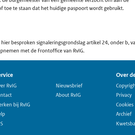
of toe te staan dat het huidige paspoort wordt gebruikt.
 hier besproken signaleringsgrondslag artikel 24, onder b, v
 opnemen met de Frontoffice van RvIG.
rvice
Over de
er RvIG
Nieuwsbrief
Copyrig
ntact
About RvIG
Privacy
rken bij RvIG
Cookies
lp
Archief
SS
Kwetsba