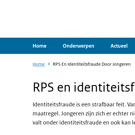
Overslaan
en
naar
de
inhoud
Home
Onderwerpen
Actueel
gaan
Home
RPS En Identiteitsfraude Door Jongeren
RPS en identiteits
Identiteitsfraude is een strafbaar feit. V
maatregel. Jongeren zijn zich er echter n
valt onder identiteitsfraude en ook kan 