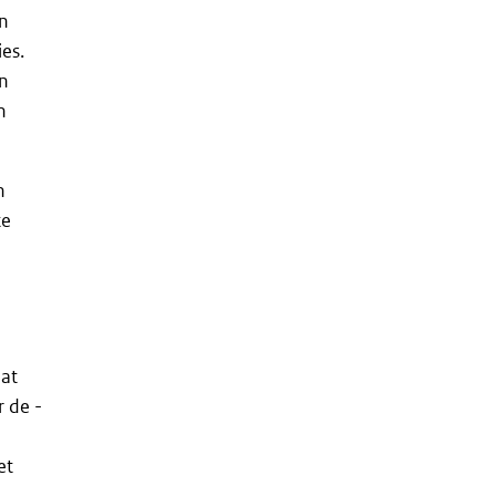
an
es.
an
n
n
te
dat
 de -
et