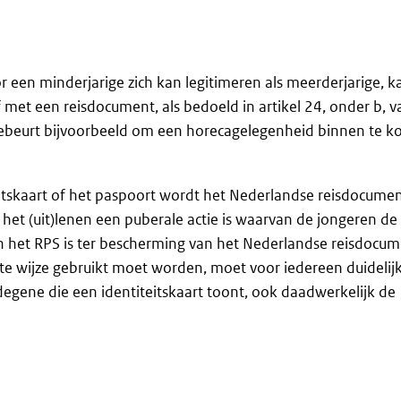
 een minderjarige zich kan legitimeren als meerderjarige, k
et een reisdocument, als bedoeld in artikel 24, onder b, v
 gebeurt bijvoorbeeld om een horecagelegenheid binnen te 
teitskaart of het paspoort wordt het Nederlandse reisdocume
et (uit)lenen een puberale actie is waarvan de jongeren de
 het RPS is ter bescherming van het Nederlandse reisdocum
e wijze gebruikt moet worden, moet voor iedereen duidelijk 
gene die een identiteitskaart toont, ook daadwerkelijk de