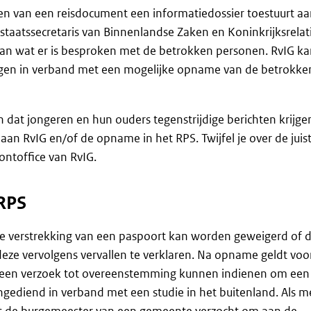
nen van een reisdocument een informatiedossier toestuurt a
staatssecretaris van Binnenlandse Zaken en Koninkrijksrelati
k aan wat er is besproken met de betrokken personen. RvIG k
agen in verband met een mogelijke opname van de betrokke
dat jongeren en hun ouders tegenstrijdige berichten krijge
aan RvIG en/of de opname in het RPS. Twijfel je over de juis
ntoffice van RvIG.
 RPS
de verstrekking van een paspoort kan worden geweigerd of 
e vervolgens vervallen te verklaren. Na opname geldt voor
vIG een verzoek tot overeenstemming kunnen indienen om een
ngediend in verband met een studie in het buitenland. Als m
t de burgemeester van een gemeente verzocht om aan de