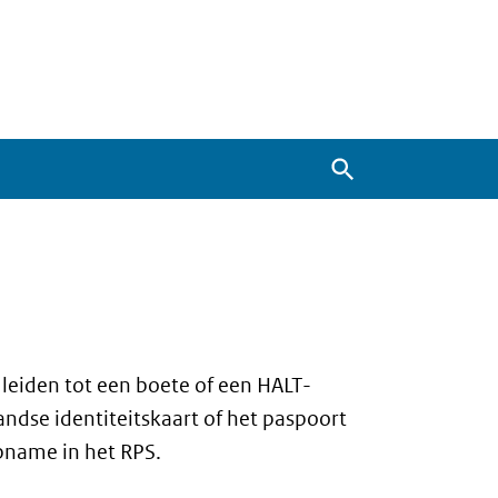
Zoeken
n leiden tot een boete of een HALT-
landse identiteitskaart of het paspoort
opname in het RPS.