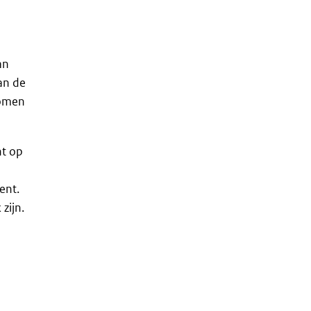
an
an de
komen
nt op
ent.
zijn.