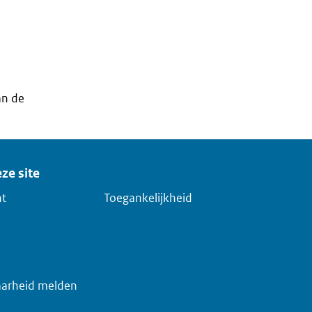
an de
ze site
ht
Toegankelijkheid
arheid melden