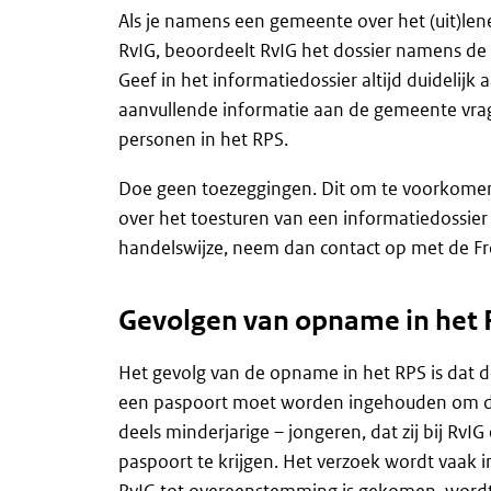
Als je namens een gemeente over het (uit)le
RvIG, beoordeelt RvIG het dossier namens de 
Geef in het informatiedossier altijd duidelij
aanvullende informatie aan de gemeente vr
personen in het RPS.
Doe geen toezeggingen. Dit om te voorkomen 
over het toesturen van een informatiedossier 
handelswijze, neem dan contact op met de Fro
Gevolgen van opname in het
Het gevolg van de opname in het RPS is dat 
een paspoort moet worden ingehouden om dez
deels minderjarige – jongeren, dat zij bij R
paspoort te krijgen. Het verzoek wordt vaak i
RvIG tot overeenstemming is gekomen, word