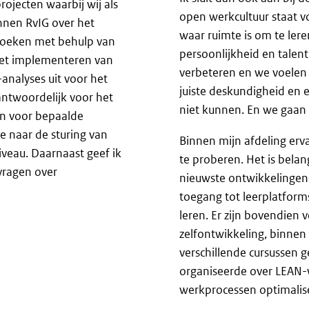
ojecten waarbij wij als
open werkcultuur staat v
innen RvIG over het
waar ruimte is om te ler
rzoeken met behulp van
persoonlijkheid en talent
 het implementeren van
verbeteren en we voelen
analyses uit voor het
juiste deskundigheid en e
antwoordelijk voor het
niet kunnen. En we gaan 
en voor bepaalde
e naar de sturing van
Binnen mijn afdeling erv
iveau. Daarnaast geef ik
te proberen. Het is belan
 vragen over
nieuwste ontwikkelingen 
toegang tot leerplatform
leren. Er zijn bovendien
zelfontwikkeling, binnen
verschillende cursussen g
organiseerde over LEAN-
werkprocessen optimalise