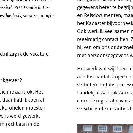
gegevens beter te begrij
 ze sinds 2019 senior data-
en Reisdocumenten, maar
geschiedenis, staat ze graag in
het Kadaster bijvoorbeel
Ook werk ik veel samen me
regelmatig contact heb. Z
blijven om ons onderzoek 
nl zag ik de vacature
met persoonsgegevens 
Het werk wat wij doen he
aan het aantal projecten 
erkgever?
verbeteren of de process
 die me aantrok. Het
Landelijke Aanpak Adresk
, daar had ik toen al
correcte registratie van 
zoekprofielen moesten
verschillende instanties 
ens werd gewerkt
Image
mij echt aan in de