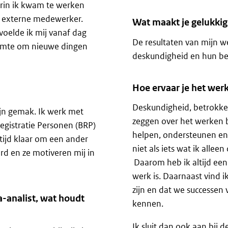
rin ik kwam te werken
1 externe medewerker.
Wat maakt je gelukkig i
voelde ik mij vanaf dag
De resultaten van mijn w
 ruimte om nieuwe dingen
deskundigheid en hun b
Hoe ervaar je het werk
Deskundigheid, betrokke
mijn gemak. Ik werk met
zeggen over het werken bij
registratie Personen (BRP)
helpen, ondersteunen en
tijd klaar om een ander
niet als iets wat ik alle
erd en ze motiveren mij in
Daarom heb ik altijd een
werk is. Daarnaast vind i
zijn en dat we successen 
ta-analist, wat houdt
kennen.
Ik sluit dan ook aan bij