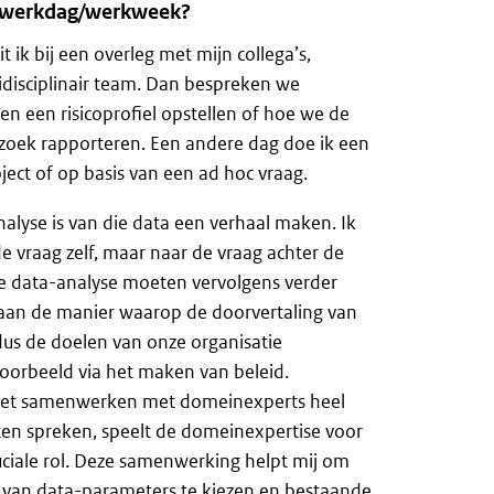
w werkdag/werkweek?
it ik bij een overleg met mijn collega’s,
disciplinair team. Dan bespreken we
n een risicoprofiel opstellen of hoe we de
zoek rapporteren. Een andere dag doe ik een
ject of op basis van een ad hoc vraag.
alyse is van die data een verhaal maken. Ik
 de vraag zelf, maar naar de vraag achter de
ke data-analyse moeten vervolgens verder
 aan de manier waarop de doorvertaling van
us de doelen van onze organisatie
voorbeeld via het maken van beleid.
 het samenwerken met domeinexperts heel
aten spreken, speelt de domeinexpertise voor
uciale rol. Deze samenwerking helpt mij om
 van data-parameters te kiezen en bestaande