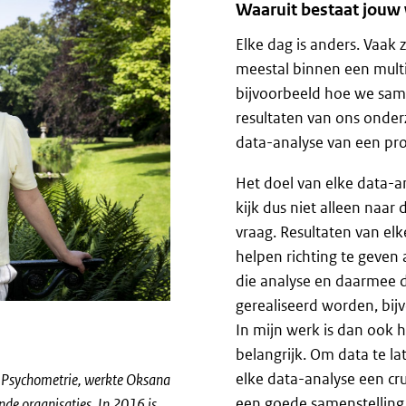
Waaruit bestaat jou
Elke dag is anders. Vaak z
meestal binnen een multi
bijvoorbeeld hoe we same
resultaten van ons onder
data-analyse van een pro
Het doel van elke data-an
kijk dus niet alleen naar
vraag. Resultaten van el
helpen richting te geven
die analyse en daarmee d
gerealiseerd worden, bij
In mijn werk is dan ook
belangrijk. Om data te l
elke data-analyse een cr
n Psychometrie, werkte Oksana
een goede samenstelling
ende organisaties. In 2016 is