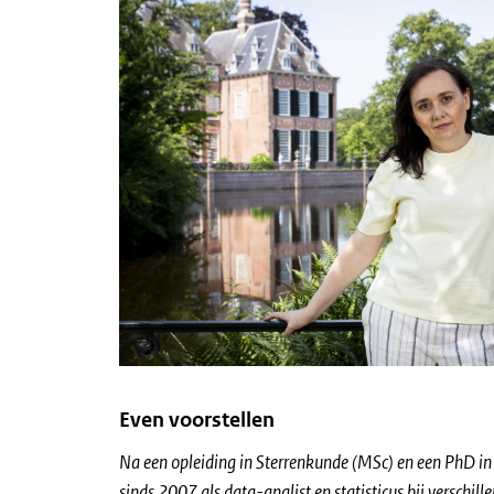
Even voorstellen
Na een opleiding in Sterrenkunde (MSc) en een PhD i
sinds 2007 als data-analist en statisticus bij verschill