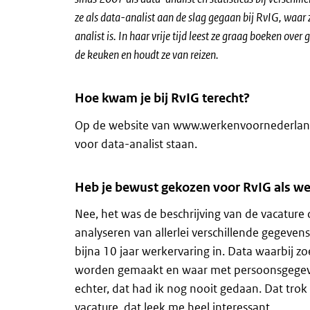
ze als data-analist aan de slag gegaan bij RvIG, waar
analist is. In haar vrije tijd leest ze graag boeken over 
de keuken en houdt ze van reizen.
Hoe kwam je bij RvIG terecht?
Op de website van www.werkenvoornederland.
voor data-analist staan.
Heb je bewust gekozen voor RvIG als w
Nee, het was de beschrijving van de vacature
analyseren van allerlei verschillende gegevens
bijna 10 jaar werkervaring in. Data waarbij 
worden gemaakt en waar met persoonsgegev
echter, dat had ik nog nooit gedaan. Dat trok 
vacature, dat leek me heel interessant.