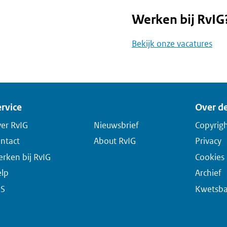
Werken bij RvIG
Bekijk onze vacatures
rvice
Over de
er RvIG
Nieuwsbrief
Copyrig
ntact
About RvIG
Privacy
rken bij RvIG
Cookies
lp
Archief
SS
Kwetsba