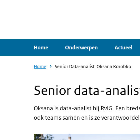
Overslaan
en
naar
de
inhoud
Home
Onderwerpen
Actueel
gaan
Home
Senior Data-analist: Oksana Korobko
Senior data-anali
Oksana is data-analist bij RvIG. Een bred
ook teams samen en is ze verantwoordeli
Image