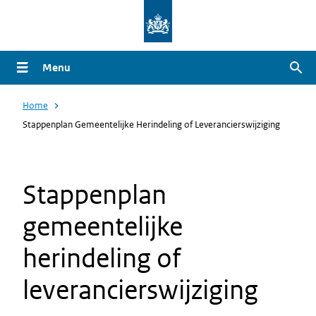
Overslaan
en
naar
Menu
Zoe
de
inhoud
Home
gaan
Stappenplan Gemeentelijke Herindeling of Leverancierswijziging
Stappenplan
gemeentelijke
herindeling of
leverancierswijziging