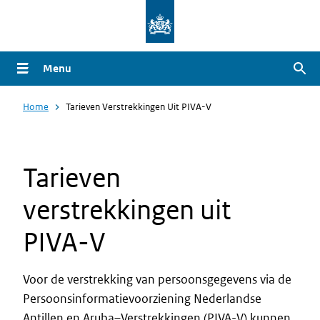
Overslaan
en
naar
Menu
Zoe
de
inhoud
Home
Tarieven Verstrekkingen Uit PIVA-V
gaan
Tarieven
verstrekkingen uit
PIVA-V
Voor de verstrekking van persoonsgegevens via de
Persoonsinformatievoorziening Nederlandse
Antillen en Aruba–Verstrekkingen (PIVA-V) kunnen